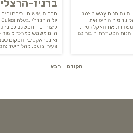
ברניז-הרצליה
חנות הקונספט של רשת פיס אוף קייק חנות הקונספט הינה חנות Take a way
הלקוח ,איש חיי לילה ותיק
ונדיטוריה היפואית
 ומשדרת את האקלקטיות
ליצור: בר. המשלב גם בית
 ,חנות המשדרת חיבור גם
היום משמש כמרכז לימוד ל
צעיר ובועט. קהל היעד :חבר'ה צ
הקודם
הבא