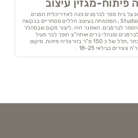
 פיתוח-מגזין עיצוב
 ובעל בית ספר לברמנים פנה לאדריכלית הפנים
יוליה חנדז'י ,בעלת Studio Jules , המתמחה בעיצוב חללים מסחריים בבקשה
 הספר לברמנים. האתגר היה ,ליצור מקום שבמהלך
ברמנים ומנהלי ברים ואחה"צ הופך לבר פעיל
ואינטראקטיבי. המקום שנבחר ,חלל של כ 150 מ"ר בהרצליה פיתוח. מיקום
עירים בגילאי 18-25 .