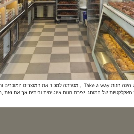
חנות הקונספט של רשת פיס אוף קייק חנות הקונספט הינה חנות Take a way ,ומ
קלקטיות של המותג. יצירת חנות אינטימית וביתית אך אם זאת ,ח