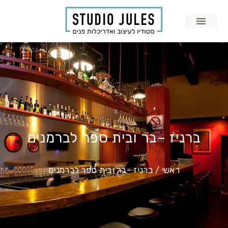
ברניז –בר ובית ספר לברמנים
ראשי
/
ברניז –בר ובית ספר לברמנים